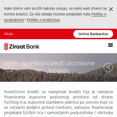
Kako bismo vam pružili najbolju uslugu, na našoj web stranici se
Ka
koriste kolačići. Za više detalja možete pregledati naše
Politiku o
povjerljivosti
i
Politiku o kolačićima
.
Akcije
Online Bankarstvo
Investicioni krediti za poslovne
Pod
subjekte
Investicioni krediti su namjenski krediti čija je namjena
finansiranje kupovine poslovnog prostora od strane
fizičkog lica, kupovina stambene jedinice po osnovu koje će
se ostvariti dodatni prihod (rentom), odnosno finansiranje
projekata fizičkih lica i samostalnih poduzetnika / obrtnika