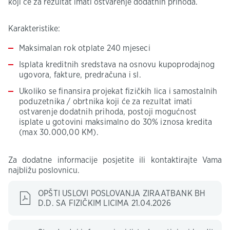
koji će za rezultat imati ostvarenje dodatnih prihoda.
Karakteristike:
Maksimalan rok otplate 240 mjeseci
Isplata kreditnih sredstava na osnovu kupoprodajnog
ugovora, fakture, predračuna i sl.
Ukoliko se finansira projekat fizičkih lica i samostalnih
poduzetnika / obrtnika koji će za rezultat imati
ostvarenje dodatnih prihoda, postoji mogućnost
isplate u gotovini maksimalno do 30% iznosa kredita
(max 30.000,00 KM).
Za dodatne informacije posjetite ili kontaktirajte Vama
najbližu poslovnicu.
OPŠTI USLOVI POSLOVANJA ZIRAATBANK BH
D.D. SA FIZIČKIM LICIMA 21.04.2026