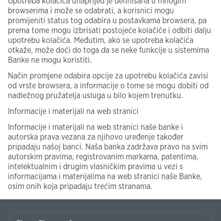
Upotreba kolačića unaprijed je definisana u mnogim
browserima i može se odabrati, a korisnici mogu
promijeniti status tog odabira u postavkama browsera, pa
prema tome mogu izbrisati postojeće kolačiće i odbiti dalju
upotrebu kolačića. Međutim, ako se upotreba kolačića
otkaže, može doći do toga da se neke funkcije u sistemima
Banke ne mogu koristiti.
Način promjene odabira opcije za upotrebu kolačića zavisi
od vrste browsera, a informacije o tome se mogu dobiti od
nadležnog pružatelja usluga u bilo kojem trenutku.
Informacije i materijali na web stranici
Informacije i materijali na web stranici naše banke i
autorska prava vezana za njihovo uređenje također
pripadaju našoj banci. Naša banka zadržava pravo na svim
autorskim pravima, registrovanim markama, patentima,
intelektualnim i drugim vlasničkim pravima u vezi s
informacijama i materijalima na web stranici naše Banke,
osim onih koja pripadaju trećim stranama.