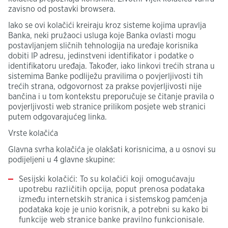
zavisno od postavki browsera.
Iako se ovi kolačići kreiraju kroz sisteme kojima upravlja
Banka, neki pružaoci usluga koje Banka ovlasti mogu
postavljanjem sličnih tehnologija na uređaje korisnika
dobiti IP adresu, jedinstveni identifikator i podatke o
identifikatoru uređaja. Također, iako linkovi trećih strana u
sistemima Banke podliježu pravilima o povjerljivosti tih
trećih strana, odgovornost za prakse povjerljivosti nije
bančina i u tom kontekstu preporučuje se čitanje pravila o
povjerljivosti web stranice prilikom posjete web stranici
putem odgovarajućeg linka.
Vrste kolačića
Glavna svrha kolačića je olakšati korisnicima, a u osnovi su
podijeljeni u 4 glavne skupine:
Sesijski kolačići: To su kolačići koji omogućavaju
upotrebu različitih opcija, poput prenosa podataka
između internetskih stranica i sistemskog pamćenja
podataka koje je unio korisnik, a potrebni su kako bi
funkcije web stranice banke pravilno funkcionisale.