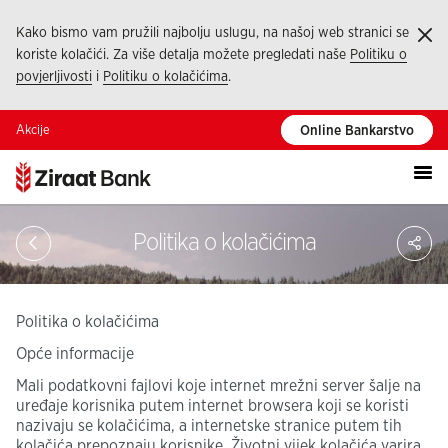
Kako bismo vam pružili najbolju uslugu, na našoj web stranici se
Ka
koriste kolačići. Za više detalja možete pregledati naše
Politiku o
povjerljivosti
i
Politiku o kolačićima
.
Akcije
Online Bankarstvo
Pod
Politika o kolačićima
Politika o kolačićima
Opće informacije
Mali podatkovni fajlovi koje internet mrežni server šalje na
uređaje korisnika putem internet browsera koji se koristi
nazivaju se kolačićima, a internetske stranice putem tih
kolačića prepoznaju korisnike. Životni vijek kolačića varira