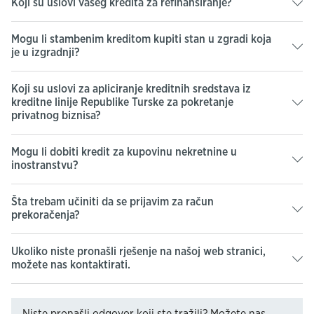
Koji su uslovi vašeg kredita za refinansiranje?
Mogu li stambenim kreditom kupiti stan u zgradi koja
je u izgradnji?
Koji su uslovi za apliciranje kreditnih sredstava iz
kreditne linije Republike Turske za pokretanje
privatnog biznisa?
Mogu li dobiti kredit za kupovinu nekretnine u
inostranstvu?
Šta trebam učiniti da se prijavim za račun
prekoračenja?
Ukoliko niste pronašli rješenje na našoj web stranici,
možete nas kontaktirati.
Niste pronašli odgovor koji ste tražili? Možete nas