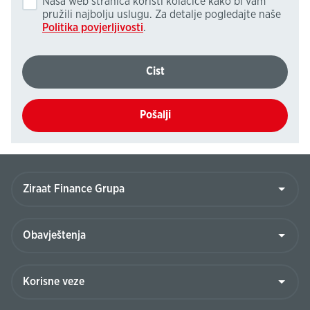
Naša web stranica koristi kolačiće kako bi vam
pružili najbolju uslugu. Za detalje pogledajte naše
Politika povjerljivosti
.
Cist
Pošalji