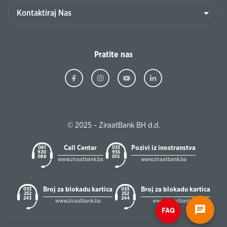
Pratite nas
© 2025 - ZiraatBank BH d.d.
Call Centar
Pozivi iz inostranstva
081
033
920
955
088
015
www.ziraatbank.ba
www.ziraatbank.ba
Broj za blokadu kartica
Broj za blokadu kartica
033
033
252
252
243
244
www.ziraatbank.ba
www.ziraatbank.ba
FAQ