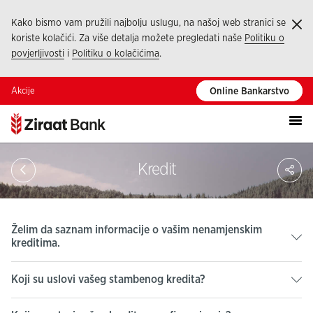
Kako bismo vam pružili najbolju uslugu, na našoj web stranici se
Ka
koriste kolačići. Za više detalja možete pregledati naše
Politiku o
povjerljivosti
i
Politiku o kolačićima
.
Akcije
Online Bankarstvo
Pod
Kredit
Želim da saznam informacije o vašim nenamjenskim
kreditima.
Koji su uslovi vašeg stambenog kredita?