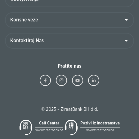
Pratite nas
© 2025 - ZiraatBank BH d.d.
Call Centar
Pozivi iz inostranstva
081
033
920
955
088
015
www.ziraatbank.ba
www.ziraatbank.ba