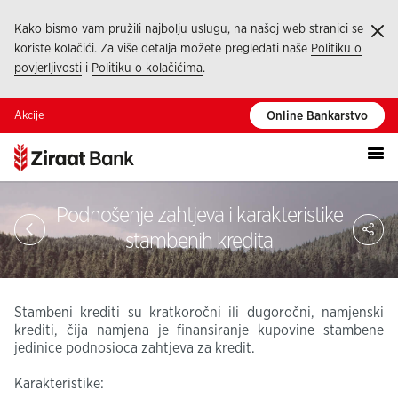
Kako bismo vam pružili najbolju uslugu, na našoj web stranici se
Ka
koriste kolačići. Za više detalja možete pregledati naše
Politiku o
povjerljivosti
i
Politiku o kolačićima
.
Akcije
Online Bankarstvo
Podnošenje zahtjeva i karakteristike
Pod
stambenih kredita
Stambeni krediti su kratkoročni ili dugoročni, namjenski
krediti, čija namjena je finansiranje kupovine stambene
jedinice podnosioca zahtjeva za kredit.
Karakteristike: