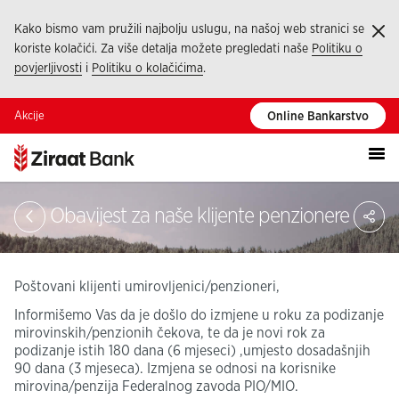
Kako bismo vam pružili najbolju uslugu, na našoj web stranici se
Ka
koriste kolačići. Za više detalja možete pregledati naše
Politiku o
povjerljivosti
i
Politiku o kolačićima
.
Akcije
Online Bankarstvo
Pod
Obavijest za naše klijente penzionere
Poštovani klijenti umirovljenici/penzioneri,
Informišemo Vas da je došlo do izmjene u roku za podizanje
mirovinskih/penzionih čekova, te da je novi rok za
podizanje istih 180 dana (6 mjeseci) ,umjesto dosadašnjih
90 dana (3 mjeseca). Izmjena se odnosi na korisnike
mirovina/penzija Federalnog zavoda PIO/MIO.