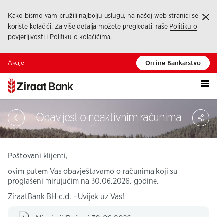
Kako bismo vam pružili najbolju uslugu, na našoj web stranici se
Ka
koriste kolačići. Za više detalja možete pregledati naše
Politiku o
povjerljivosti
i
Politiku o kolačićima
.
Akcije
Online Bankarstvo
Pod
Obavijest o neaktivnim računima
Poštovani klijenti,
ovim putem Vas obavještavamo o računima koji su
proglašeni mirujućim na 30.06.2026. godine.
ZiraatBank BH d.d. - Uvijek uz Vas!