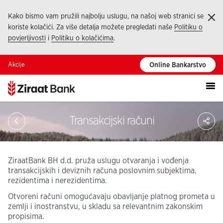
Kako bismo vam pružili najbolju uslugu, na našoj web stranici se
Ka
koriste kolačići. Za više detalja možete pregledati naše
Politiku o
povjerljivosti
i
Politiku o kolačićima
.
Akcije
Online Bankarstvo
Pod
Transakcijski računi
ZiraatBank BH d.d. pruža uslugu otvaranja i vođenja
transakcijskih i deviznih računa poslovnim subjektima,
rezidentima i nerezidentima.
Otvoreni računi omogućavaju obavljanje platnog prometa u
zemlji i inostranstvu, u skladu sa relevantnim zakonskim
propisima.