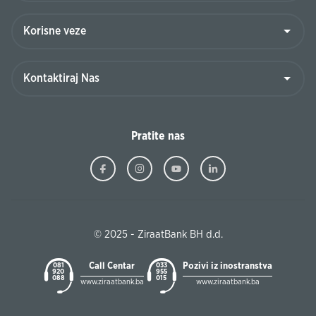
Pratite nas
© 2025 - ZiraatBank BH d.d.
Call Centar
Pozivi iz inostranstva
081
033
920
955
088
015
www.ziraatbank.ba
www.ziraatbank.ba