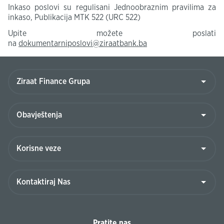
Inkaso poslovi su regulisani Jednoobraznim pravilima za
inkaso, Publikacija MTK 522 (URC 522)
Upite možete poslati
na
dokumentarniposlovi@ziraatbank.ba
Pratite nas