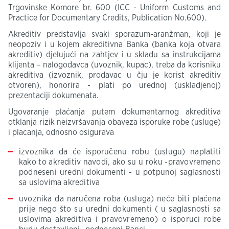
Trgovinske Komore br. 600 (ICC - Uniform Customs and
Practice for Documentary Credits, Publication No.600).
Akreditiv predstavlja svaki sporazum-aranžman, koji je
neopoziv i u kojem akreditivna Banka (banka koja otvara
akreditiv) djelujući na zahtjev i u skladu sa instrukcijama
klijenta – nalogodavca (uvoznik, kupac), treba da korisniku
akreditiva (izvoznik, prodavac u čju je korist akreditiv
otvoren), honorira - plati po urednoj (uskladjenoj)
prezentaciji dokumenata.
Ugovaranje plaćanja putem dokumentarnog akreditiva
otklanja rizik neizvršavanja obaveza isporuke robe (usluge)
i placanja, odnosno osigurava
izvoznika da će isporučenu robu (uslugu) naplatiti
kako to akreditiv navodi, ako su u roku -pravovremeno
podneseni uredni dokumenti - u potpunoj saglasnosti
sa uslovima akreditiva
uvoznika da naručena roba (usluga) neće biti plaćena
prije nego što su uredni dokumenti ( u saglasnosti sa
uslovima akreditiva i pravovremeno) o isporuci robe