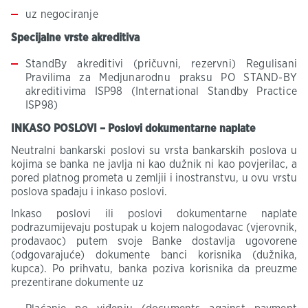
uz negociranje
Specijalne vrste akreditiva
StandBy akreditivi (pričuvni, rezervni) Regulisani
Pravilima za Medjunarodnu praksu PO STAND-BY
akreditivima ISP98 (International Standby Practice
ISP98)
INKASO POSLOVI – Poslovi dokumentarne naplate
Neutralni bankarski poslovi su vrsta bankarskih poslova u
kojima se banka ne javlja ni kao dužnik ni kao povjerilac, a
pored platnog prometa u zemljii i inostranstvu, u ovu vrstu
poslova spadaju i inkaso poslovi.
Inkaso poslovi ili poslovi dokumentarne naplate
podrazumijevaju postupak u kojem nalogodavac (vjerovnik,
prodavaoc) putem svoje Banke dostavlja ugovorene
(odgovarajuće) dokumente banci korisnika (dužnika,
kupca). Po prihvatu, banka poziva korisnika da preuzme
prezentirane dokumente uz