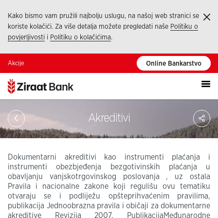
Kako bismo vam pružili najbolju uslugu, na našoj web stranici se
Ka
koriste kolačići. Za više detalja možete pregledati naše
Politiku o
povjerljivosti
i
Politiku o kolačićima
.
Akcije
Online Bankarstvo
Pod
Akreditivi
Dokumentarni akreditivi kao instrumenti plaćanja i
instrumenti obezbjeđenja bezgotivinskih plaćanja u
obavljanju vanjskotrgovinskog poslovanja , uz ostala
Pravila i nacionalne zakone koji regulišu ovu tematiku
otvaraju se i podliježu opšteprihvaćenim pravilima,
publikacija Jednoobrazna pravila i običaji za dokumentarne
akreditive Revizija 2007, PublikacijaMeđunarodne