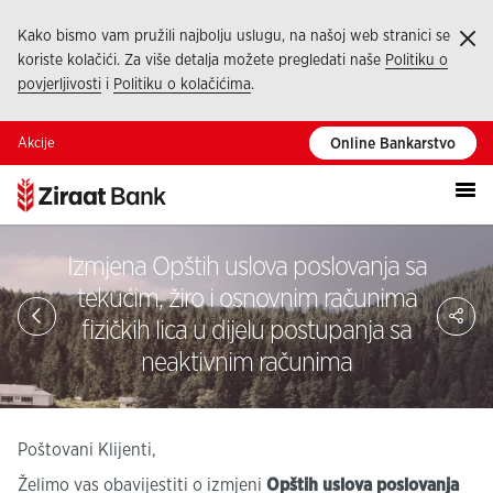
Kako bismo vam pružili najbolju uslugu, na našoj web stranici se
Ka
koriste kolačići. Za više detalja možete pregledati naše
Politiku o
povjerljivosti
i
Politiku o kolačićima
.
Akcije
Online Bankarstvo
Izmjena Opštih uslova poslovanja sa
tekućim, žiro i osnovnim računima
Pod
fizičkih lica u dijelu postupanja sa
neaktivnim računima
Poštovani Klijenti,
Želimo vas obavijestiti o izmjeni
Opštih uslova poslovanja