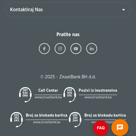
Pratite nas
© 2025 - ZiraatBank BH d.d.
Call Centar
Pozivi iz inostranstva
081
033
920
955
088
015
www.ziraatbank.ba
www.ziraatbank.ba
Broj za blokadu kartica
Broj za blokadu kartica
033
033
252
252
243
244
www.ziraatbank.ba
www.ziraatbank.ba
FAQ