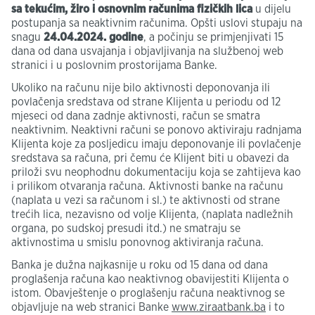
sa tekućim, žiro i osnovnim računima fizičkih lica
u dijelu
postupanja sa neaktivnim računima. Opšti uslovi stupaju na
snagu
24.04.2024. godine
, a počinju se primjenjivati 15
dana od dana usvajanja i objavljivanja na službenoj web
stranici i u poslovnim prostorijama Banke.
Ukoliko na računu nije bilo aktivnosti deponovanja ili
povlačenja sredstava od strane Klijenta u periodu od 12
mjeseci od dana zadnje aktivnosti, račun se smatra
neaktivnim. Neaktivni računi se ponovo aktiviraju radnjama
Klijenta koje za posljedicu imaju deponovanje ili povlačenje
sredstava sa računa, pri čemu će Klijent biti u obavezi da
priloži svu neophodnu dokumentaciju koja se zahtijeva kao
i prilikom otvaranja računa. Aktivnosti banke na računu
(naplata u vezi sa računom i sl.) te aktivnosti od strane
trećih lica, nezavisno od volje Klijenta, (naplata nadležnih
organa, po sudskoj presudi itd.) ne smatraju se
aktivnostima u smislu ponovnog aktiviranja računa.
Banka je dužna najkasnije u roku od 15 dana od dana
proglašenja računa kao neaktivnog obavijestiti Klijenta o
istom. Obavještenje o proglašenju računa neaktivnog se
objavljuje na web stranici Banke
www.ziraatbank.ba
i to