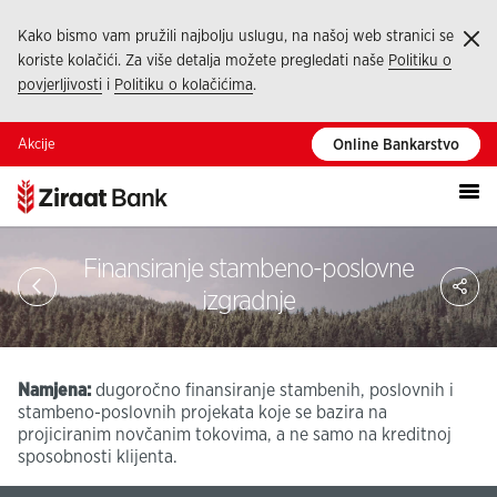
Kako bismo vam pružili najbolju uslugu, na našoj web stranici se
Ka
koriste kolačići. Za više detalja možete pregledati naše
Politiku o
povjerljivosti
i
Politiku o kolačićima
.
Akcije
Online Bankarstvo
Finansiranje stambeno-poslovne
Pod
izgradnje
Namjena:
dugoročno finansiranje stambenih, poslovnih i
stambeno-poslovnih projekata koje se bazira na
projiciranim novčanim tokovima, a ne samo na kreditnoj
sposobnosti klijenta.